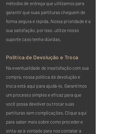
métodos de entrega que utilizamos para
garantir que suas partituras cheguem de
forma segura e rápida. Nossa prioridade é a
sua satisfação, por isso, utilize nosso
suporte caso tenha dúvidas.
Política de Devolução e Troca
Na eventualidade de insatisfação com sua
compra, nossa política de devolução e
troca está aqui para ajudá-lo. Garantimos
um processo simples e eficaz para que
você possa devolver ou trocar suas
partituras sem complicações. Clique aqui
para saber mais sobre como proceder e
sinta-se à vontade para nos contatar a